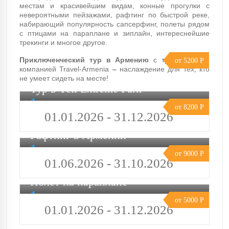
местам и красивейшим видам, конные прогулки с
невероятными пейзажами, рафтинг по быстрой реке,
набирающий популярность сапсерфинг, полеты рядом
с птицами на параплане и зиплайн, интереснейшие
трекинги и многое другое.
Приключенческий тур в Армению
с туристической
от 5200 Р
компанией Travel-Armenia
–
наслаждение для тех, кто
не умеет сидеть на месте!
Тур в Yell Extreme Park
1 день
от 8200 Р
01.01.2026 - 31.12.2026
Рафтинг в Армении
1 день
от 9000 Р
01.06.2026 - 31.10.2026
Полет на параплане
1 день
от 5000 Р
01.01.2026 - 31.12.2026
Сапсёрфинг в Армении